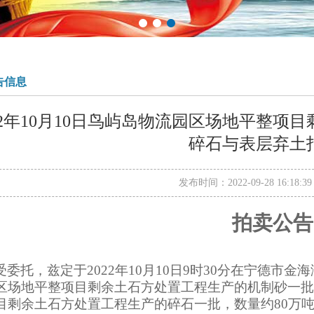
告信息
022年10月10日鸟屿岛物流园区场地平整
碎石与表层弃土
发布时间：2022-09-28 16:18
拍卖公告
受委托，兹定于
202
2
年
10
月
10
日
9
时
30
分在
宁德市金海
区场地平整项目剩余土石方处置工程生产的机制砂一批
目剩余土石方处置工程生产的碎石一批，数量约80万