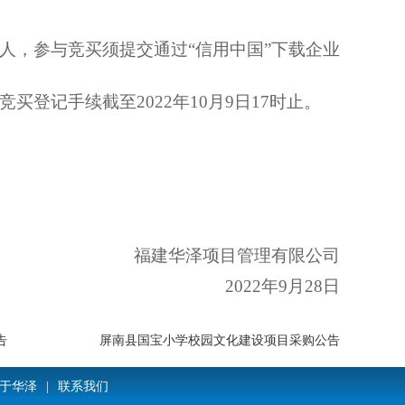
人
，
参与竞买须提交
通过
“信用中国”下载企业
竞买登记手续截至
2022年10
月
9
日
17
时止。
福建华泽项目管理有限公司
202
2年
9
月
28
日
告
屏南县国宝小学校园文化建设项目采购公告
于华泽
|
联系我们