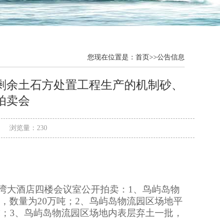
您现在位置是：
首页
>>
公告信息
项目剩余土石方处置工程生产的机制砂、
拍卖会
:39 浏览量：230
湾大酒店
四
楼会议室
公开拍卖：
1、鸟屿岛物
，数量为20万吨；2、鸟屿岛物流园区场地平
吨；3、鸟屿岛物流园区场地内表层弃土一批，