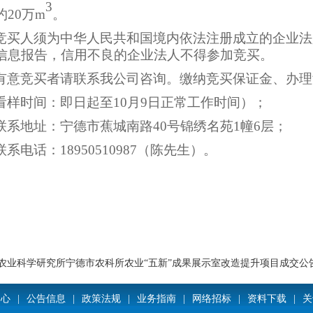
3
约20万m
。
竞买人
须为
中华人民共和国境内
依法注册成立的企
业法
信息报告
，
信用不良
的企业法人不得参加竞买。
有
意竞买者请联系我公司
咨询。
缴纳竞买保证金、办理
看样时间：即日起
至
10
月
9
日
正常工作时间）；
联系地址：宁德市蕉城南路
40号锦绣名苑1幢6层；
联系电话：
18950510987（陈先生）。
农业科学研究所宁德市农科所农业“五新”成果展示室改造提升项目成交公
中心
|
公告信息
|
政策法规
|
业务指南
|
网络招标
|
资料下载
|
关