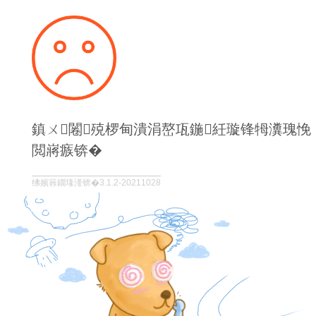
鎮ㄨ闂殑椤甸潰涓嶅瓨鍦紝璇锋牳瀵瑰悗
閲嶈瘯锛�
绋嬪簭鐗堟湰锛�3.1.2-20211028