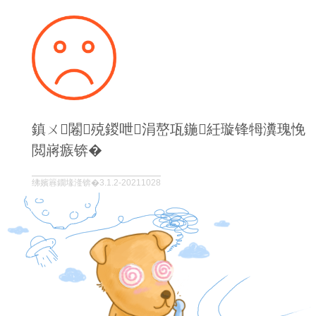
鎮ㄨ闂殑鍐呭涓嶅瓨鍦紝璇锋牳瀵瑰悗
閲嶈瘯锛�
绋嬪簭鐗堟湰锛�3.1.2-20211028