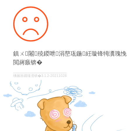
鎮ㄨ闂殑鍐呭涓嶅瓨鍦紝璇锋牳瀵瑰悗
閲嶈瘯锛�
绋嬪簭鐗堟湰锛�3.1.2-20211028