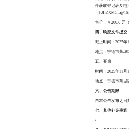
件获取登记表及电
（
FJHZXMGL@16
售价：￥
200.0 
四、响应文件提交
截止时间：
202
5
年
地点：
宁德市蕉城
五、开启
时间：
202
5
年
11
月
地
点：
宁德市蕉城
六、公告期限
自本公告发布之日
七、其他补充事宜
/