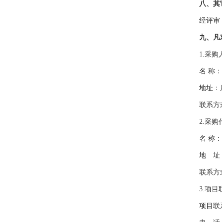
八、其
经评审
九、凡
1.采
名
称
：
地
址：
联系方
2.采
名
称：
地 址
联系方
3.项
项目联