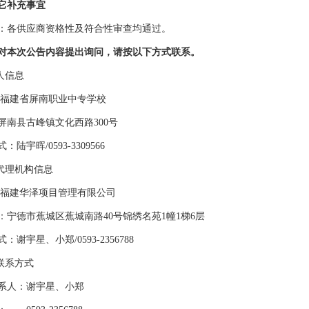
它补充事宜
：
各
供应商资格性及符合性审查均通过。
对本次公告内容提出询问，请按以下方式联系。
购人信息
福建省屏南职业中专学校
屏南县古峰镇文化西路
300号
式：陆宇晖
/0593-3309566
购代理机构信息
福建华泽项目管理有限公司
：宁德市蕉城区蕉城南路
40号锦绣
名
苑
1幢
1梯
6层
式：
谢宇星、
小
郑
/0593-
2356788
目联系方式
系人：
谢宇星、
小
郑