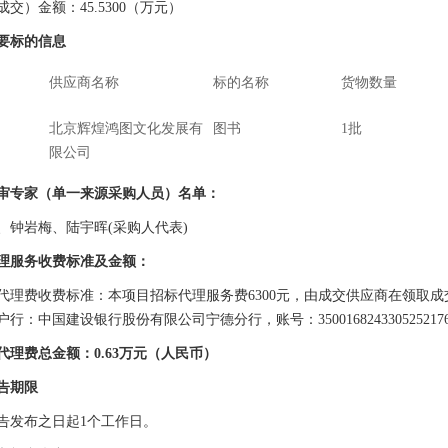
成交）金额：
45.5300（万元）
要标的信息
供应商名称
标的名称
货物数量
北京辉煌鸿图文化发展有
图书
1批
限公司
审专家（单一来源采购人员）名单：
、
钟岩梅
、
陆宇晖
(采
购人代表
)
理服务收费标准及金额：
代理费收费标准：本项目招标代理服务费
63
00元，由成交供应商在领取
户行：中国建设银行股份有限公司宁德分行，账号：350016824330525
代理费总金额：
0.
63
万元（人民币）
告期限
告发布之日起
1个工作日。