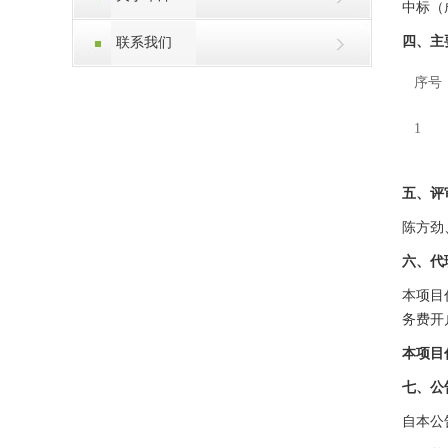
中标（
四、主
联系我们
序号
1
五、评
陈方劲
六、代
本项目
务费开
本项目
七、公
自本公